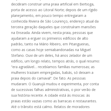
decidiram construir uma praia artificial em Bertioga,
porta de acesso ao Litoral Norte; depois de um rígido
planejamento, em pouco tempo entregaram a
conhecida Riviera de São Lourenço, endereço atual da
terceira geração daqueles que construíram mansões
na Enseada. Ainda vivem, nesta praia, pessoas que
ajudaram a erguer os primeiros edifícios de alto
padrão, tanto na Mário Ribeiro, em Pitangueiras,
como as casas hoje semiabandonadas na Miguel
Stefano. Ouvi de um deles, há anos zelador de um
edifício, um longo relato, tempos atrás, o qual resumo:
“era agradável… recebíamos famílias numerosas; as
mulheres traziam empregadas, babás, só deixam a
praia depois do carnaval”. De fato. As pessoas
mudaram. O Guarujá mudou e experimenta, por conta
de sucessivas falhas administrativas, o pior verão de
sua história recente. A cidade está às moscas: às
praias estão vazias como as barracas e restaurantes.
Até o trânsito está calmo. Relatos de moradores