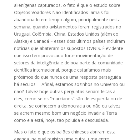
alienígenas capturados, o fato é que o estudo sobre
Objetos Voadores Não Identificados jamais foi
abandonado em tempo algum, principalmente nesta
semana, quando avistamentos foram registrados no
Uruguai, Colômbia, China, Estados Unidos (além do
Alaska) e Canadá – esses dois últimos países incluíram
notícias que abateram os supostos OVNIS. É evidente
que isso tem provocado forte movimentação de
setores da inteligência e de boa parte da comunidade
científica internacional, porque estaríamos mais
próximos do que nunca de uma resposta perseguida
há séculos: – Afinal, estamos sozinhos no Universo ou
não? Talvez hoje outras perguntas seriam feitas a
eles, como se os “marcianos” são de esquerda ou de
direita, se conhecem a democracia ou não ou talvez
se achem mesmo bom um negócio invadir a Terra
como ela está, hoje, tão poluída e descuidada.
Mas o fato é que os balões chineses abriram esta
agenda, na qual registro uma outra, uma entre