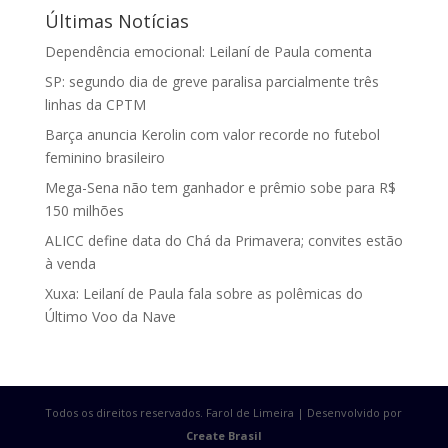
Últimas Notícias
Dependência emocional: Leilaní de Paula comenta
SP: segundo dia de greve paralisa parcialmente três
linhas da CPTM
Barça anuncia Kerolin com valor recorde no futebol
feminino brasileiro
Mega-Sena não tem ganhador e prêmio sobe para R$
150 milhões
ALICC define data do Chá da Primavera; convites estão
à venda
Xuxa: Leilaní de Paula fala sobre as polêmicas do
Último Voo da Nave
Todos os direitos reservados. Farol de Limeira | Desenvolvido por
Create Brasil