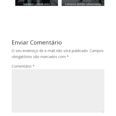
ladeado pelos dois
Limeira sendo observada
craques da seleção
por alguns vereadores de
brasileira de basquete e
nossa Câmara Municipal,
campeões do mundo,
Cida do Mirandinha e Ilton
Valmir e Pecente.
Ferri e o professor
Figurinha carimbada.
Benedito Iaquinta.
Enviar Comentário
///////////
O seu endereço de e-mail não será publicado.
Campos
obrigatórios são marcados com
*
Comentário
*