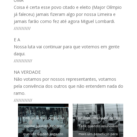
UMA
Coisa é certa esse povo citado e eleito (Major Olímpio
já faleceu) jamais fizeram algo por nossa Limeira e
jamais farão como fez até agora Miguel Lombardi.
///////////
E A
Nossa luta vai continuar para que votemos em gente
daqui.
////////////
NA VERDADE
Não votamos por nossos representantes, votamos
pela conivência dos outros que não entendem nada do
ramo.
////////////
1960, uma foto clicada na
Discurso inflamado de Elza
capital paulista d nosso
Tank quando anunciava
querido Bodão Ragazzo
mais um benefício para