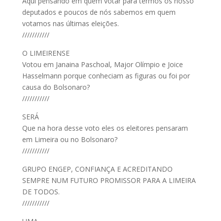
Aqui pensando em quem votar para termos os nosso
deputados e poucos de nós sabemos em quem
votamos nas últimas eleições.
///////////
O LIMEIRENSE
Votou em Janaina Paschoal, Major Olímpio e Joice
Hasselmann porque conheciam as figuras ou foi por
causa do Bolsonaro?
///////////
SERÁ
Que na hora desse voto eles os eleitores pensaram
em Limeira ou no Bolsonaro?
///////////
GRUPO ENGEP, CONFIANÇA E ACREDITANDO
SEMPRE NUM FUTURO PROMISSOR PARA A LIMEIRA
DE TODOS.
///////////