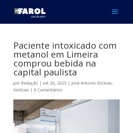
Paciente intoxicado com
metanol em Limeira
comprou bebida na
capital paulista
por
Redação
|
set 30, 2025
|
José Antonio Encinas
,
Notícias
|
0 Comentários