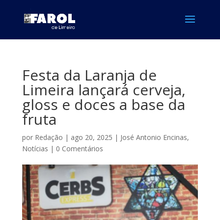
Festa da Laranja de
Limeira lançará cerveja,
gloss e doces a base da
fruta
por
Redação
|
ago 20, 2025
|
José Antonio Encinas
,
Notícias
|
0 Comentários