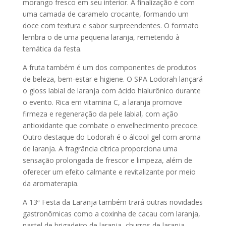
morango fresco em seu interior. A finalização é com
uma camada de caramelo crocante, formando um
doce com textura e sabor surpreendentes. O formato
lembra o de uma pequena laranja, remetendo à
temática da festa.
A fruta também é um dos componentes de produtos
de beleza, bem-estar e higiene. O SPA Lodorah lançará
o gloss labial de laranja com ácido hialurônico durante
o evento. Rica em vitamina C, a laranja promove
firmeza e regeneração da pele labial, com ação
antioxidante que combate o envelhecimento precoce.
Outro destaque do Lodorah é o álcool gel com aroma
de laranja. A fragrância cítrica proporciona uma
sensação prolongada de frescor e limpeza, além de
oferecer um efeito calmante e revitalizante por meio
da aromaterapia.
A 13ª Festa da Laranja também trará outras novidades
gastronômicas como a coxinha de cacau com laranja,
pastel de brigadeiro de laranja, churros de laranja,