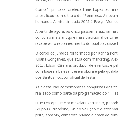
Como 1ª princesa foi eleita Thais Lopes, admini
anos, ficou com o título de 2ª princesa. A nova
humanos. A miss simpatia 2025 é Evelyn Moniq
A partir de agora, as cinco passam a auxiliar na
concurso mais antigo e mais tradicional de Lime
receberão o reconhecimento do público”, disse 
O corpo de jurados foi formado por Karina Pen
Juliana Gonçalves, que atua com marketing, Ale
2025, Edson Câmara, produtor de eventos, e pe
com base na beleza, desenvoltura e pela qualid
dos Santos, locutor oficial da festa.
As eleitas irão comemorar as conquistas dos tít
realizado como parte da programação do 1º Fes
O 1º Festeja Limeira mesclará sertanejo, pagod
Grupo Di Propósito, Grupo Solução e o ator Mar
pista, área vip, camarote private e praça de al