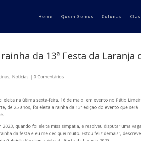
Home
Quem Somos
Colunas
Clas
a rainha da 13ª Festa da Laranja 
cinas
,
Notícias
|
0 Comentários
i eleita na última sexta-feira, 16 de maio, em evento no Pátio Limeir
te, de 25 anos, foi eleita a rainha da 13ª edição do evento que será
e.
em 2023, quando foi eleita miss simpatia, e resolveu disputar uma vag
ainha da festa e eu me dediquei muito. Estou feliz demais”, descrev
de Gabrielly Karoliny, rainha da Festa da Laranja 2023.