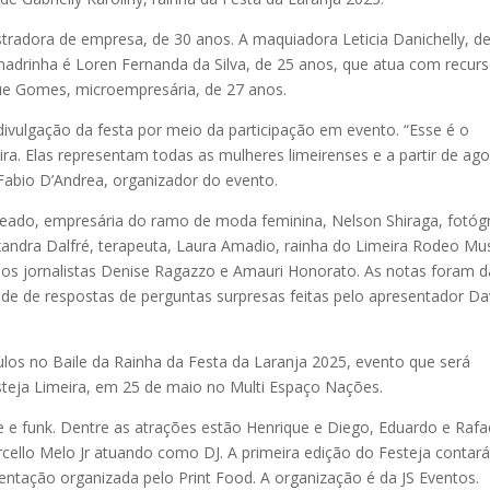
stradora de empresa, de 30 anos. A maquiadora Leticia Danichelly, d
 madrinha é Loren Fernanda da Silva, de 25 anos, que atua com recur
ue Gomes, microempresária, de 27 anos.
 divulgação da festa por meio da participação em evento. “Esse é o
ira. Elas representam todas as mulheres limeirenses e a partir de ag
Fabio D’Andrea, organizador do evento.
teado, empresária do ramo de moda feminina, Nelson Shiraga, fotóg
xandra Dalfré, terapeuta, Laura Amadio, rainha do Limeira Rodeo Mu
los jornalistas Denise Ragazzo e Amauri Honorato. As notas foram 
ade de respostas de perguntas surpresas feitas pelo apresentador D
ulos no Baile da Rainha da Festa da Laranja 2025, evento que será
teja Limeira, em 25 de maio no Multi Espaço Nações.
e e funk. Dentre as atrações estão Henrique e Diego, Eduardo e Rafa
cello Melo Jr atuando como DJ. A primeira edição do Festeja contar
imentação organizada pelo Print Food. A organização é da JS Eventos.