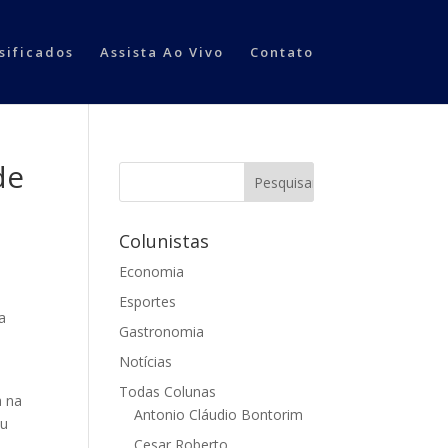
sificados
Assista Ao Vivo
Contato
de
Colunistas
Economia
Esportes
a
Gastronomia
Notícias
Todas Colunas
a na
Antonio Cláudio Bontorim
eu
Cesar Roberto