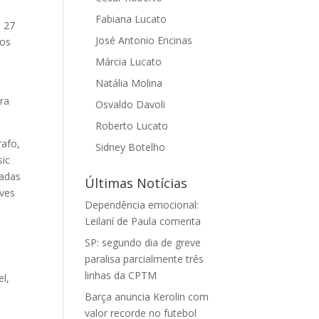
Fabiana Lucato
e 27
José Antonio Encinas
sos
Márcia Lucato
Natália Molina
ora
Osvaldo Davoli
Roberto Lucato
rafo,
Sidney Botelho
sic
dadas
Últimas Notícias
aves
Dependência emocional:
Leilaní de Paula comenta
SP: segundo dia de greve
paralisa parcialmente três
linhas da CPTM
el,
á
Barça anuncia Kerolin com
valor recorde no futebol