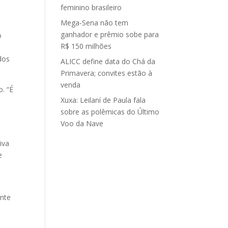
,
feminino brasileiro
Mega-Sena não tem
ganhador e prêmio sobe para
o
R$ 150 milhões
dos
ALICC define data do Chá da
Primavera; convites estão à
venda
. “É
Xuxa: Leilaní de Paula fala
sobre as polêmicas do Último
Voo da Nave
iva
e
ante