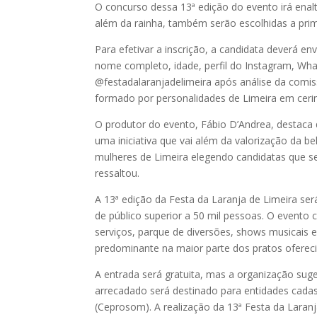
O concurso dessa 13ª edição do evento irá enalt
além da rainha, também serão escolhidas a prim
Para efetivar a inscrição, a candidata deverá 
nome completo, idade, perfil do Instagram, Wha
@festadalaranjadelimeira após análise da comis
formado por personalidades de Limeira em cerim
O produtor do evento, Fábio D’Andrea, destaca 
uma iniciativa que vai além da valorização da 
mulheres de Limeira elegendo candidatas que s
ressaltou.
A 13ª edição da Festa da Laranja de Limeira ser
de público superior a 50 mil pessoas. O evento 
serviços, parque de diversões, shows musicais 
predominante na maior parte dos pratos ofereci
A entrada será gratuita, mas a organização sug
arrecadado será destinado para entidades cadas
(Ceprosom). A realização da 13ª Festa da Laran