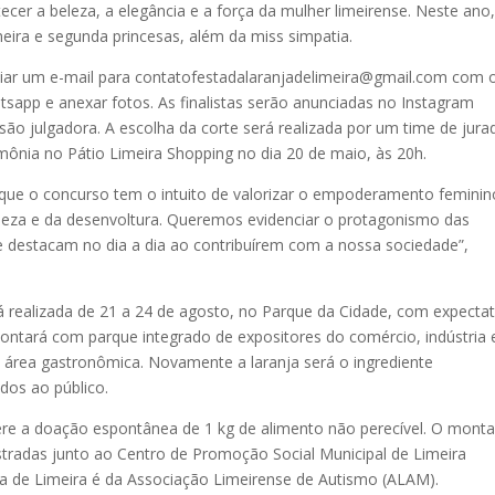
ecer a beleza, a elegância e a força da mulher limeirense. Neste ano
eira e segunda princesas, além da miss simpatia.
enviar um e-mail para contatofestadalaranjadelimeira@gmail.com com 
tsapp e anexar fotos. As finalistas serão anunciadas no Instagram
são julgadora. A escolha da corte será realizada por um time de jura
ônia no Pátio Limeira Shopping no dia 20 de maio, às 20h.
que o concurso tem o intuito de valorizar o empoderamento feminino
beleza e da desenvoltura. Queremos evidenciar o protagonismo das
e destacam no dia a dia ao contribuírem com a nossa sociedade”,
á realizada de 21 a 24 de agosto, no Parque da Cidade, com expectat
contará com parque integrado de expositores do comércio, indústria 
e área gastronômica. Novamente a laranja será o ingrediente
dos ao público.
ere a doação espontânea de 1 kg de alimento não perecível. O mont
tradas junto ao Centro de Promoção Social Municipal de Limeira
ja de Limeira é da Associação Limeirense de Autismo (ALAM).