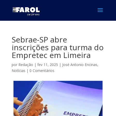
Sebrae-SP abre
inscrições para turma do
Empretec em Limeira
por
Redação
|
fev 11, 2025
|
José Antonio Encinas
,
Notícias
|
0 Comentários