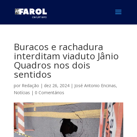
Buracos e rachadura
interditam viaduto Jânio
Quadros nos dois
sentidos
por
Redação
|
dez 26, 2024
|
José Antonio Encinas
,
Notícias
|
0 Comentários