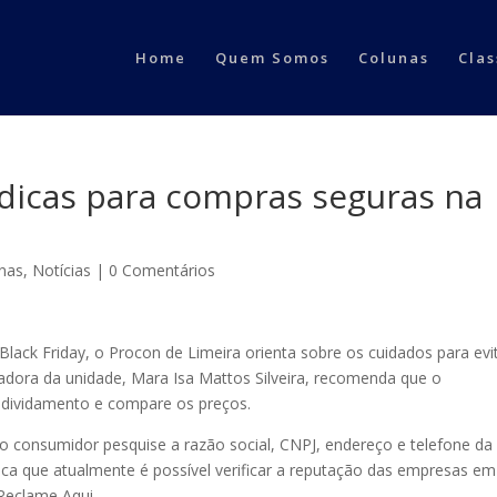
Home
Quem Somos
Colunas
Clas
 dicas para compras seguras na
inas
,
Notícias
|
0 Comentários
ack Friday, o Procon de Limeira orienta sobre os cuidados para evi
adora da unidade, Mara Isa Mattos Silveira, recomenda que o
ndividamento e compare os preços.
o consumidor pesquise a razão social, CNPJ, endereço e telefone da 
ca que atualmente é possível verificar a reputação das empresas em
Reclame Aqui.