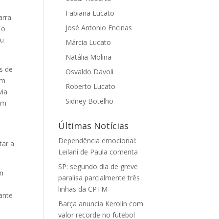
Fabiana Lucato
arra
José Antonio Encinas
 o
ou
Márcia Lucato
Natália Molina
s de
Osvaldo Davoli
em
Roberto Lucato
via
Sidney Botelho
 em
Últimas Notícias
Dependência emocional:
tar a
Leilaní de Paula comenta
SP: segundo dia de greve
em
paralisa parcialmente três
linhas da CPTM
ante
Barça anuncia Kerolin com
valor recorde no futebol