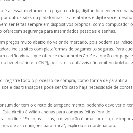
ção é acessar diretamente a página da loja, digitando o endereço na b
por outros sites ou plataformas. “Evite atalhos e digite você mesmo
devem ser feitas sempre em dispositivos próprios, como computador 
o oferecem segurança para inserir dados pessoais e senhas.
com preços muito abaixo do valor de mercado, pois podem ser indício
adora indica sites com plataformas de pagamento seguras. Para qu
um cartão virtual, que oferece maior proteção. Se a opção for pagar 
 do beneficiário e o CNPJ, pois sites confiáveis não emitem boletos
or registre todo o processo de compra, como forma de garantir a
do site e das transações pode ser útil caso haja necessidade de contes
consumidor tem o direito de arrependimento, podendo devolver o it
. Este direito é válido apenas para compras feitas fora do
s on-line. “Em lojas físicas, a devolução é uma cortesia, e é import
o prazo e as condições para troca”, explicou a coordenadora.