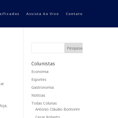
sificados
Assista Ao Vivo
Contato
Colunistas
Economia
Esportes
tar
Gastronomia
Notícias
Todas Colunas
loja,
Antonio Cláudio Bontorim
Cesar Roberto