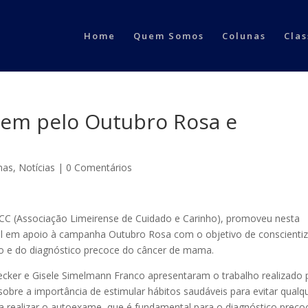
Home
Quem Somos
Colunas
Clas
nem pelo Outubro Rosa e
nas
,
Notícias
|
0 Comentários
ICC (Associação Limeirense de Cuidado e Carinho), promoveu nesta
ial em apoio à campanha Outubro Rosa com o objetivo de conscientiz
o e do diagnóstico precoce do câncer de mama.
Becker e Gisele Simelmann Franco apresentaram o trabalho realizado 
bre a importância de estimular hábitos saudáveis para evitar qualq
a realizar o autoexame, que é fundamental para o diagnóstico preco