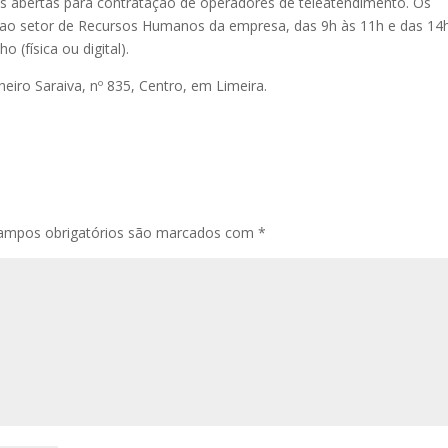
 abertas para contratação de operadores de teleatendimento. Os
ao setor de Recursos Humanos da empresa, das 9h às 11h e das 14
o (física ou digital).
eiro Saraiva, nº 835, Centro, em Limeira.
ampos obrigatórios são marcados com
*