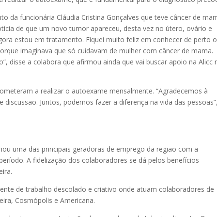
 da funcionária Cláudia Cristina Gonçalves que teve câncer de ma
tícia de que um novo tumor apareceu, desta vez no útero, ovário e
 agora estou em tratamento. Fiquei muito feliz em conhecer de perto 
de porque imaginava que só cuidavam de mulher com câncer de mama.
, disse a colabora que afirmou ainda que vai buscar apoio na Alicc 
mprometeram a realizar o autoexame mensalmente. “Agradecemos à
e discussão. Juntos, podemos fazer a diferença na vida das pessoas”
nou uma das principais geradoras de emprego da região com a
eríodo. A fidelização dos colaboradores se dá pelos benefícios
ira.
ente de trabalho descolado e criativo onde atuam colaboradores de
ueira, Cosmópolis e Americana.