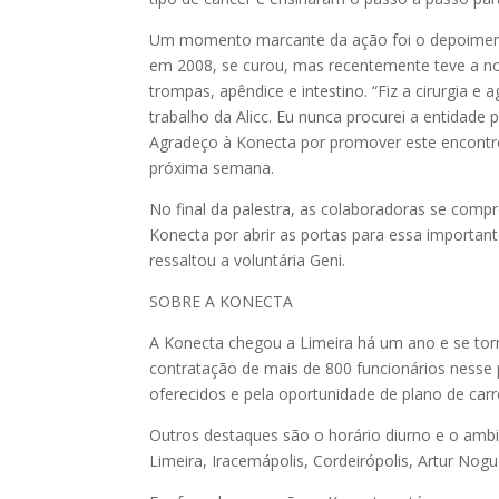
Um momento marcante da ação foi o depoimento
em 2008, se curou, mas recentemente teve a no
trompas, apêndice e intestino. “Fiz a cirurgia e
trabalho da Alicc. Eu nunca procurei a entida
Agradeço à Konecta por promover este encontro”
próxima semana.
No final da palestra, as colaboradoras se co
Konecta por abrir as portas para essa important
ressaltou a voluntária Geni.
SOBRE A KONECTA
A Konecta chegou a Limeira há um ano e se tor
contratação de mais de 800 funcionários nesse p
oferecidos e pela oportunidade de plano de carre
Outros destaques são o horário diurno e o ambi
Limeira, Iracemápolis, Cordeirópolis, Artur Nog