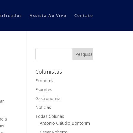
sificados
Assista Ao Vivo
Contato
Colunistas
Economia
Esportes
Gastronomia
ar
Notícias
Todas Colunas
pela
Antonio Cláudio Bontorim
uer
Cesar Roberto
ce.