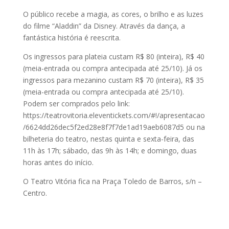
O público recebe a magia, as cores, o brilho e as luzes
do filme “Aladdin” da Disney. Através da dança, a
fantástica história é reescrita.
Os ingressos para plateia custam R$ 80 (inteira), R$ 40
(meia-entrada ou compra antecipada até 25/10). Já os
ingressos para mezanino custam R$ 70 (inteira), R$ 35
(meia-entrada ou compra antecipada até 25/10).
Podem ser comprados pelo link:
https://teatrovitoria.eleventickets.com/#!/apresentacao
/6624dd26dec5f2ed28e8f7f7de1ad19aeb6087d5 ou na
bilheteria do teatro, nestas quinta e sexta-feira, das
11h às 17h; sábado, das 9h às 14h; e domingo, duas
horas antes do início.
O Teatro Vitória fica na Praça Toledo de Barros, s/n –
Centro.