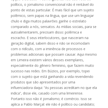
político, o jornalismo convencional não é rentável do
ponto de vistas particular. É mais fácil que um sujeito
polêmico, sem papas na língua, que use um linguajar
chulo e diga muitos palavrões ganhe o estrelato
comparado a nós, sensatos. As mídias sociais, para se
autoalimentarem, precisam disso: polêmica e
escracho. E seus interlocutores, que nasceram na
geração digital, sabem disso e não se incomodam
com o ridículo, com a iminência de processos e
problemas adicionais que possam causar. Aqui mesmo
em Limeira existem vários desses exemplares,
especialmente do gênero feminino, que fazem muito
sucesso nas redes. Em Búzios, por exemplo, topei
com o sujeito que está ganhando a vida revendendo
produtos que são apresentados por uma
influenciadora daqui: “As pessoas acreditam no que ela
indica”, disse ele, casado com uma limeirense.
Portanto isso não é jornalismo; é comércio. Isso se
aplica a Pablo Marçal: ele não é político ou candidato;