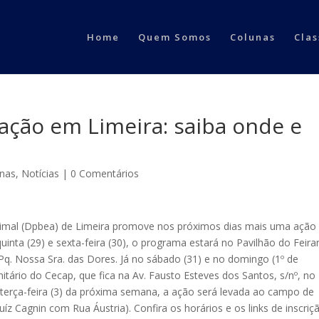
Home
Quem Somos
Colunas
Clas
ração em Limeira: saiba onde e
inas
,
Notícias
|
0 Comentários
imal (Dpbea) de Limeira promove nos próximos dias mais uma ação
uinta (29) e sexta-feira (30), o programa estará no Pavilhão do Feira
o Pq. Nossa Sra. das Dores. Já no sábado (31) e no domingo (1º de
tário do Cecap, que fica na Av. Fausto Esteves dos Santos, s/nº, no
e terça-feira (3) da próxima semana, a ação será levada ao campo de
íz Cagnin com Rua Áustria). Confira os horários e os links de inscriç