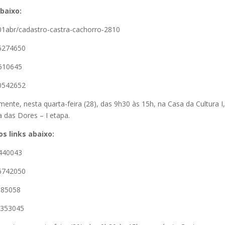
abaixo:
s01abr/cadastro-castra-cachorro-2810
15274650
3610645
40542652
mente, nesta quarta-feira (28), das 9h30 às 15h, na Casa da Cultura I
 das Dores – I etapa.
s links abaixo:
0440043
26742050
185058
3353045