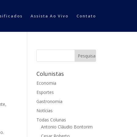
sificados
Assista Ao Vivo
Contato
Colunistas
Economia
Esportes
Gastronomia
nte,
Notícias
Todas Colunas
Antonio Cláudio Bontorim
ão.
Cesar Roberto