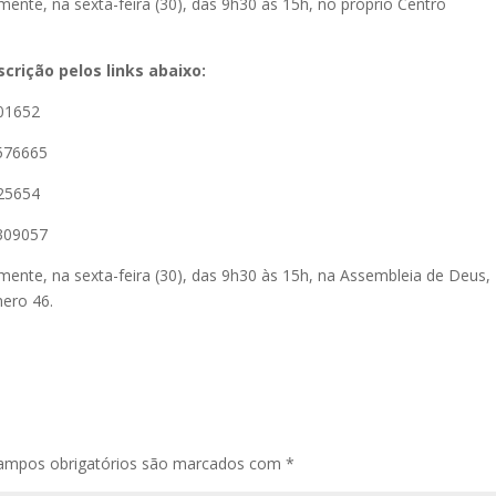
mente, na sexta-feira (30), das 9h30 às 15h, no próprio Centro
crição pelos links abaixo:
901652
9576665
225654
6309057
lmente, na sexta-feira (30), das 9h30 às 15h, na Assembleia de Deus,
mero 46.
ampos obrigatórios são marcados com
*