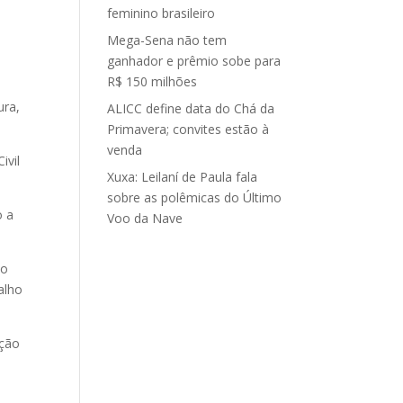
feminino brasileiro
Mega-Sena não tem
ganhador e prêmio sobe para
R$ 150 milhões
ura,
ALICC define data do Chá da
Primavera; convites estão à
venda
ivil
Xuxa: Leilaní de Paula fala
sobre as polêmicas do Último
o a
Voo da Nave
 o
alho
ução