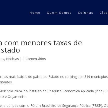
Home
Quem Somos
Colunas
Clas
a com menores taxas de
Estado
nas
,
Notícias
|
0 Comentários
tre as mais baixas do país e do Estado no ranking dos 319 municípios
bitantes.
 Violência 2024, do Instituto de Pesquisa Econômica Aplicada (Ipea), 
nto e Orçamento.
ceria do Ipea com o Fórum Brasileiro de Segurança Pública (FBSP). O