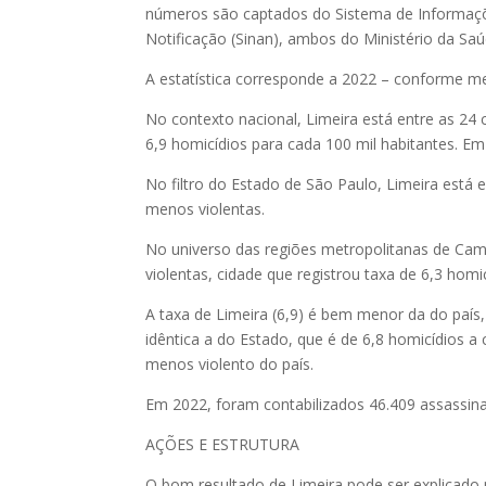
números são captados do Sistema de Informaçõ
Notificação (Sinan), ambos do Ministério da Saú
A estatística corresponde a 2022 – conforme me
No contexto nacional, Limeira está entre as 24
6,9 homicídios para cada 100 mil habitantes. Em
No filtro do Estado de São Paulo, Limeira está 
menos violentas.
No universo das regiões metropolitanas de Camp
violentas, cidade que registrou taxa de 6,3 homi
A taxa de Limeira (6,9) é bem menor da do país,
idêntica a do Estado, que é de 6,8 homicídios a
menos violento do país.
Em 2022, foram contabilizados 46.409 assassina
AÇÕES E ESTRUTURA
O bom resultado de Limeira pode ser explicado p