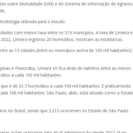
es sobre Mortalidade (SIM) e do Sistema de Informação de Agravos
de.
todologia utilizada para o estudo.
 cidades com menor taxa entre os 319 municípios. A taxa de Limeira é
 2022, Limeira registrou 20 homicídios, mostram as estatísticas.
entre as 13 cidades (entre os municípios acima de 100 mil habitantes)
inas e Piracicaba, Limeira só fica atrás de Valinhos entre as menos
cídios a cada 100 mil habitantes.
 que é de 21,7 homicídios a cada 100 mil habitantes. E praticamente
 cada 100 mil habitantes. São Paulo, aliás, está situado como o Estad
tos no Brasil, sendo que 3.212 ocorreram no Estado de São Paulo.
elas ações realizadas pela atual administração desde 2017. Já no