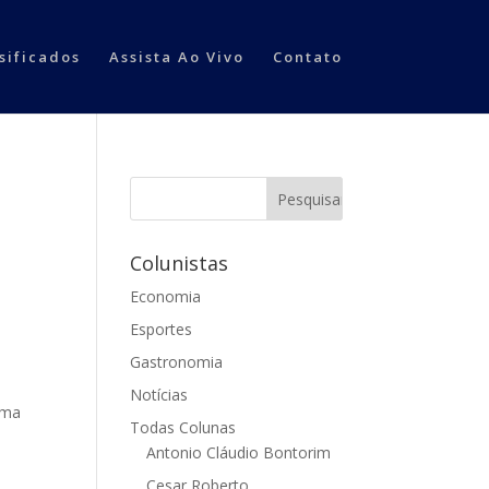
sificados
Assista Ao Vivo
Contato
Colunistas
Economia
Esportes
Gastronomia
Notícias
uma
Todas Colunas
Antonio Cláudio Bontorim
s
Cesar Roberto