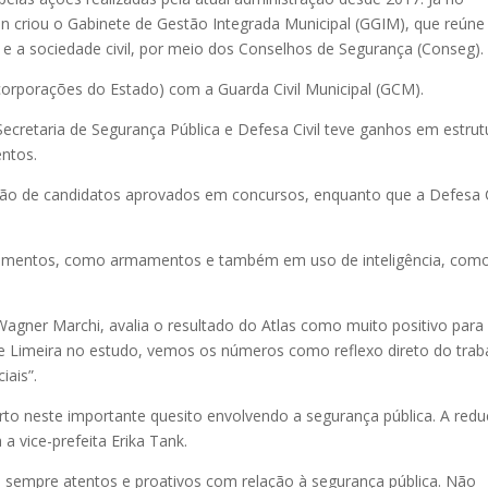
on criou o Gabinete de Gestão Integrada Municipal (GGIM), que reúne
is e a sociedade civil, por meio dos Conselhos de Segurança (Conseg).
ar (corporações do Estado) com a Guarda Civil Municipal (GCM).
Secretaria de Segurança Pública e Defesa Civil teve ganhos em estrut
ntos.
o de candidatos aprovados em concursos, enquanto que a Defesa C
ipamentos, como armamentos e também em uso de inteligência, com
 Wagner Marchi, avalia o resultado do Atlas como muito positivo para
 Limeira no estudo, vemos os números como reflexo direto do trab
iais”.
to neste importante quesito envolvendo a segurança pública. A red
a vice-prefeita Erika Tank.
 sempre atentos e proativos com relação à segurança pública. Não