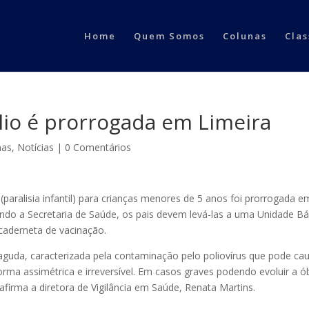
Home
Quem Somos
Colunas
Clas
lio é prorrogada em Limeira
nas
,
Notícias
|
0 Comentários
paralisia infantil) para crianças menores de 5 anos foi prorrogada e
undo a Secretaria de Saúde, os pais devem levá-las a uma Unidade Bá
caderneta de vacinação.
aguda, caracterizada pela contaminação pelo poliovírus que pode ca
orma assimétrica e irreversível. Em casos graves podendo evoluir a ób
afirma a diretora de Vigilância em Saúde, Renata Martins.