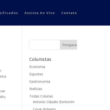
sificados
Assista Ao Vivo
Contato
Colunistas
Economia
m
Esportes
sica
Gastronomia
Notícias
usar
Todas Colunas
ito,
Antonio Cláudio Bontorim
Cesar Roberto