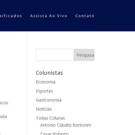
sificados
Assista Ao Vivo
Contato
Colunistas
Economia
Esportes
Gastronomia
licos
Notícias
pida
Todas Colunas
Antonio Cláudio Bontorim
Cesar Roberto
s