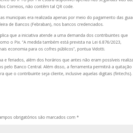
pelos Correios, não contêm tal QR code.
itas municipais era realizada apenas por meio do pagamento das guia
leira de Bancos (Febraban), nos bancos credenciados.
xplica que a iniciativa atende a uma demanda dos contribuintes que
mo o Pix. “A medida também está prevista na Lei 6.876/2023,
mais economia para os cofres públicos”, pontua Vidotti.
a e feriados, além dos horários que antes não eram possíveis realiz
s pelo Banco Central. Além disso, a ferramenta permitirá a quitação
a que o contribuinte seja cliente, inclusive aquelas digitais (fintechs).
ampos obrigatórios são marcados com
*