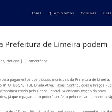
Home
Quem Somos
Colunas
Clas
a Prefeitura de Limeira podem
nas
,
Notícias
|
0 Comentários
de para pagamentos dos tributos municipais da Prefeitura de Limeira.
o IPTU, ISSQN, ITBI, Dívida Ativa, Taxas, Contribuições e Preços Púb
nstantânea criado pelo Banco Central. “A disponibilização da nova
tes, já que o pagamento poderá ser feito pelo celular de maneira rá
ento do IPTU por Pix estará disponível apenas nas segundas vias da