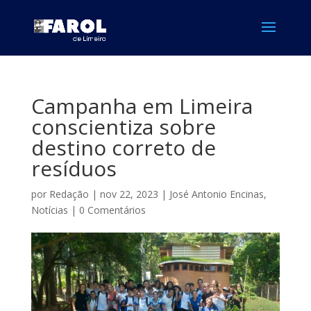
Campanha em Limeira
conscientiza sobre
destino correto de
resíduos
por
Redação
|
nov 22, 2023
|
José Antonio Encinas
,
Notícias
|
0 Comentários