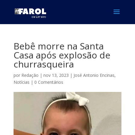
Bebê morre na Santa
Casa após explosão de
churrasqueira
por
Redação
|
nov 13, 2023
|
José Antonio Encinas
,
Notícias
|
0 Comentários