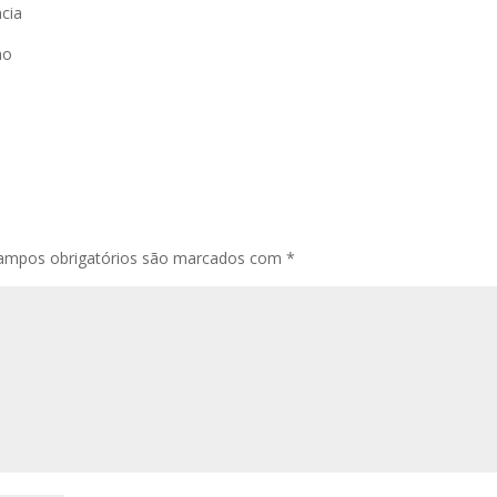
ncia
mo
ampos obrigatórios são marcados com
*