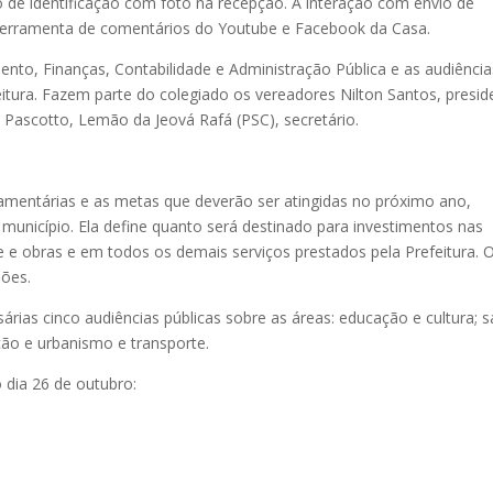
 de identificação com foto na recepção. A interação com envio de
ferramenta de comentários do Youtube e Facebook da Casa.
to, Finanças, Contabilidade e Administração Pública e as audiência
itura. Fazem parte do colegiado os vereadores Nilton Santos, presid
y Pascotto, Lemão da Jeová Rafá (PSC), secretário.
çamentárias e as metas que deverão ser atingidas no próximo ano,
município. Ela define quanto será destinado para investimentos nas
e e obras e em todos os demais serviços prestados pela Prefeitura. 
hões.
árias cinco audiências públicas sobre as áreas: educação e cultura; 
ção e urbanismo e transporte.
 dia 26 de outubro: