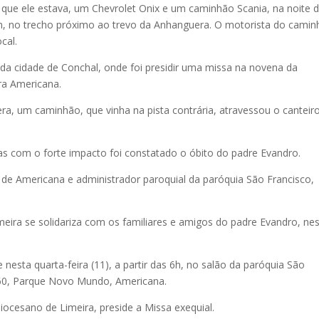
 que ele estava, um Chevrolet Onix e um caminhão Scania, na noite 
im, no trecho próximo ao trevo da Anhanguera. O motorista do camin
cal.
 da cidade de Conchal, onde foi presidir uma missa na novena da
ra Americana.
a, um caminhão, que vinha na pista contrária, atravessou o canteir
mas com o forte impacto foi constatado o óbito do padre Evandro.
de Americana e administrador paroquial da paróquia São Francisco,
meira se solidariza com os familiares e amigos do padre Evandro, ne
nesta quarta-feira (11), a partir das 6h, no salão da paróquia São
 860, Parque Novo Mundo, Americana.
iocesano de Limeira, preside a Missa exequial.