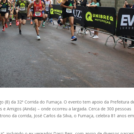
go (8) da 32ª Corrida do Fumaça. O evento tem apoio da Prefeitura d
es e Amigos (Ainda) – onde ocorreu a largada. Cerca de 300 pessoas
rono da corrida, José Carlos da Silva, o Fumaça, celebra 81 anos e
, incluindo o ex-vereador Darci Reis, com apoio de diversos parceir