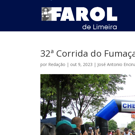
32ª Corrida do Fumaça
por
Redação
|
out 9, 2023
|
José Antonio Encin