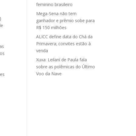
feminino brasileiro
Mega-Sena não tem
)
ganhador e prêmio sobe para
de
R$ 150 milhões
ALICC define data do Chá da
Primavera; convites estão à
as
venda
cos
Xuxa: Leilaní de Paula fala
sobre as polêmicas do Último
Voo da Nave
ies