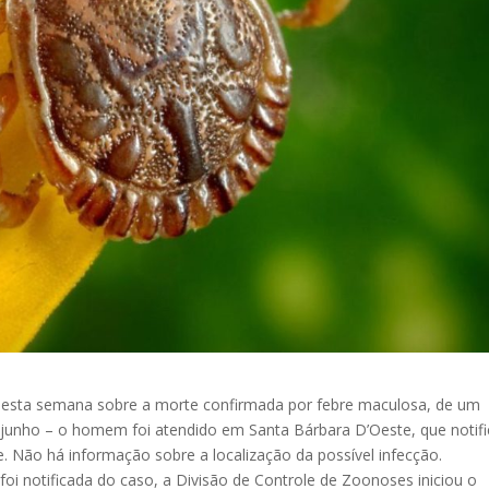
a nesta semana sobre a morte confirmada por febre maculosa, de um
 junho – o homem foi atendido em Santa Bárbara D’Oeste, que notif
. Não há informação sobre a localização da possível infecção.
oi notificada do caso, a Divisão de Controle de Zoonoses iniciou o