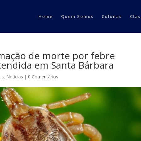
Home
Quem Somos
Colunas
Clas
rmação de morte por febre
atendida em Santa Bárbara
as
,
Notícias
|
0 Comentários