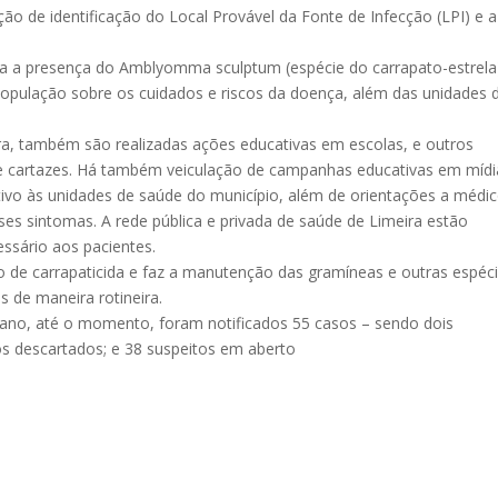
ão de identificação do Local Provável da Fonte de Infecção (LPI) e a
ara a presença do Amblyomma sculptum (espécie do carrapato-estrela
população sobre os cuidados e riscos da doença, além das unidades 
ura, também são realizadas ações educativas em escolas, e outros
s e cartazes. Há também veiculação de campanhas educativas em mídi
ivo às unidades de saúde do município, além de orientações a médi
s sintomas. A rede pública e privada de saúde de Limeira estão
essário aos pacientes.
ão de carrapaticida e faz a manutenção das gramíneas e outras espéc
 de maneira rotineira.
 ano, até o momento, foram notificados 55 casos – sendo dois
os descartados; e 38 suspeitos em aberto