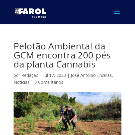
Pelotão Ambiental da
GCM encontra 200 pés
da planta Cannabis
por
Redação
|
jul 17, 2023
|
José Antonio Encinas
,
Notícias
|
0 Comentários