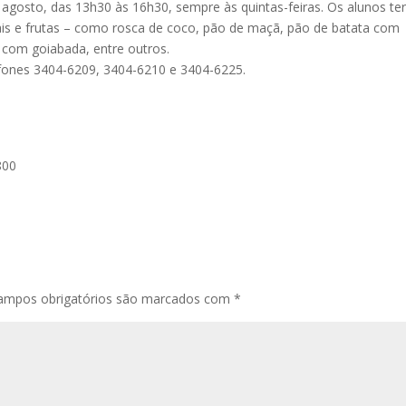
e agosto, das 13h30 às 16h30, sempre às quintas-feiras. Os alunos te
ais e frutas – como rosca de coco, pão de maçã, pão de batata com
 com goiabada, entre outros.
fones 3404-6209, 3404-6210 e 3404-6225.
800
ampos obrigatórios são marcados com
*