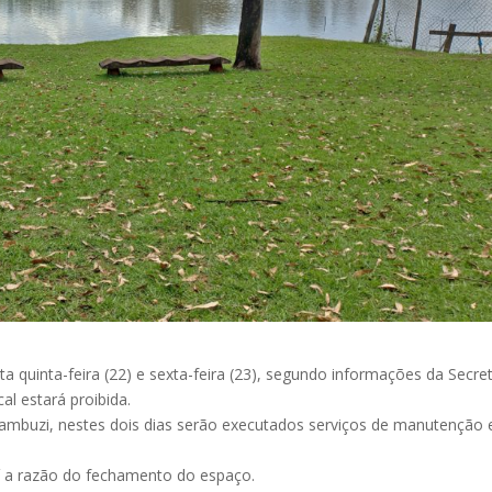
a quinta-feira (22) e sexta-feira (23), segundo informações da Secret
al estará proibida.
ambuzi, nestes dois dias serão executados serviços de manutenção 
aí a razão do fechamento do espaço.