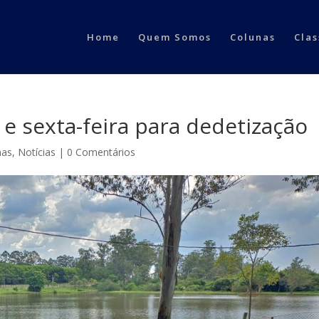
Home
Quem Somos
Colunas
Clas
 e sexta-feira para dedetização
nas
,
Notícias
|
0 Comentários