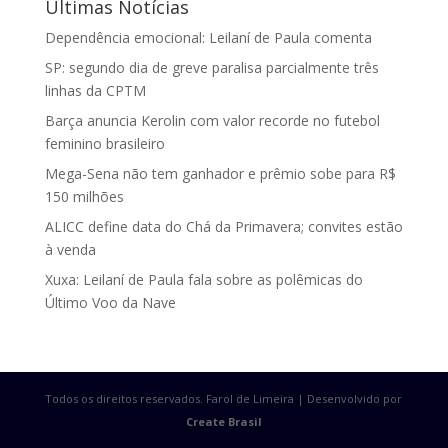
Últimas Notícias
Dependência emocional: Leilaní de Paula comenta
SP: segundo dia de greve paralisa parcialmente três
linhas da CPTM
Barça anuncia Kerolin com valor recorde no futebol
feminino brasileiro
Mega-Sena não tem ganhador e prêmio sobe para R$
150 milhões
ALICC define data do Chá da Primavera; convites estão
à venda
Xuxa: Leilaní de Paula fala sobre as polêmicas do
Último Voo da Nave
Todos os direitos reservados. Farol de Limeira | Desenvolvido por
Create Brasil