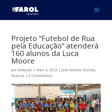
Projeto “Futebol de Rua
pela Educação” atenderá
160 alunos da Luca
Moore
por
Redação
|
maio 4, 2023
|
José Antonio Encinas
,
Notícias
|
0 Comentários