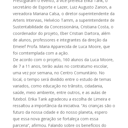
Prestigiaram o evento, a vice-prefeita Erika Tank, o
secretário de Esporte e Lazer, Luiz Augusto Zanon, a
vereadora Mariana Calsa, o diretor-superintendente da
Arteris Intervias, Helvécio Tamm, a superintendente de
Sustentabilidade da Concessionária, Cristiana Costa, o
coordenador do projeto, Eber Cristian Dartora, além
de alunos, professores e integrantes da direção da
Emeief Profa. Maria Apparecida de Luca Moore, que
foi comtemplada com a ação.
De acordo com o projeto, 160 alunos da Luca Moore,
de 7 a 11 anos, terão aulas no contraturno escolar,
uma vez por semana, no Centro Comunitário. No
local, o tempo será dividido entre o estudo de temas
variados, como educação no trânsito, cidadania,
saúde, meio ambiente, entre outros, e as aulas de
futebol. Erika Tank agradeceu a escolha de Limeira e
ressaltou a importância da iniciativa. “As crianças são o
futuro da nossa cidade e do nosso planeta, espero
que essa nova geração se fortaleça com essa
parceria”, afirmou. Falando sobre os benefícios do