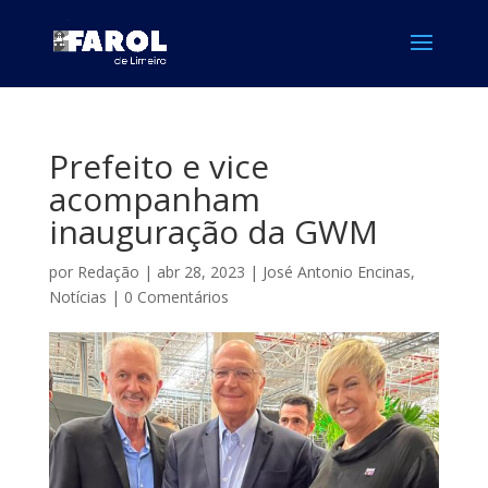
Prefeito e vice
acompanham
inauguração da GWM
por
Redação
|
abr 28, 2023
|
José Antonio Encinas
,
Notícias
|
0 Comentários