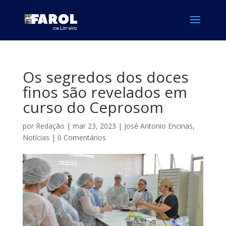
Os segredos dos doces
finos são revelados em
curso do Ceprosom
por
Redação
|
mar 23, 2023
|
José Antonio Encinas
,
Notícias
|
0 Comentários