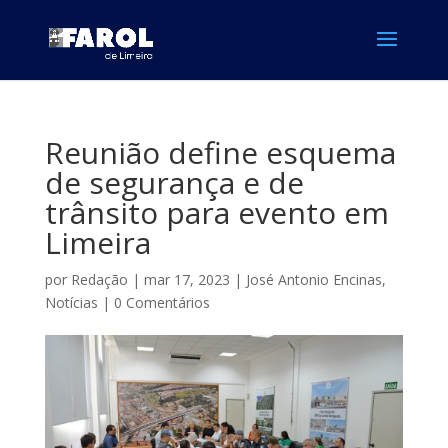
Reunião define esquema
de segurança e de
trânsito para evento em
Limeira
por
Redação
|
mar 17, 2023
|
José Antonio Encinas
,
Notícias
|
0 Comentários