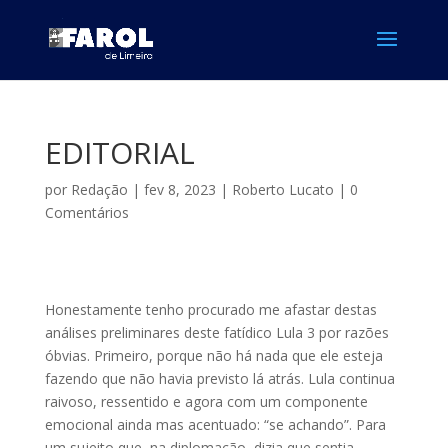
EDITORIAL
por
Redação
|
fev 8, 2023
|
Roberto Lucato
|
0
Comentários
Honestamente tenho procurado me afastar destas
análises preliminares deste fatídico Lula 3 por razões
óbvias. Primeiro, porque não há nada que ele esteja
fazendo que não havia previsto lá atrás. Lula continua
raivoso, ressentido e agora com um componente
emocional ainda mas acentuado: “se achando”. Para
um sujeito que, na diplomação, dizia que sentia