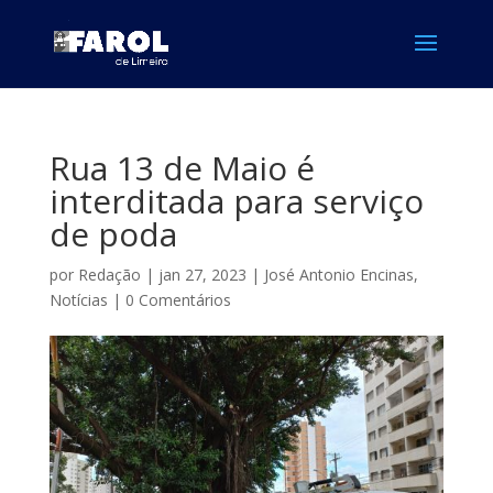
Rua 13 de Maio é
interditada para serviço
de poda
por
Redação
|
jan 27, 2023
|
José Antonio Encinas
,
Notícias
|
0 Comentários