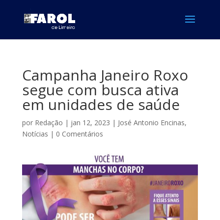
Campanha Janeiro Roxo
segue com busca ativa
em unidades de saúde
por
Redação
|
jan 12, 2023
|
José Antonio Encinas
,
Notícias
|
0 Comentários