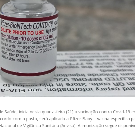
de Saúde, inicia nesta quarta-feira (21) a vacinação contra Covid-19 
ordo com a pasta, será aplicada a Pfizer Baby – vacina específica p
cional de Vigilância Sanitária (Anvisa). A imunização segue disponív