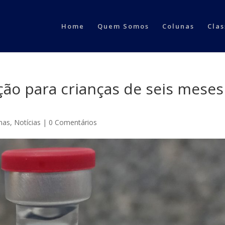
Home
Quem Somos
Colunas
Clas
ção para crianças de seis meses
inas
,
Notícias
|
0 Comentários