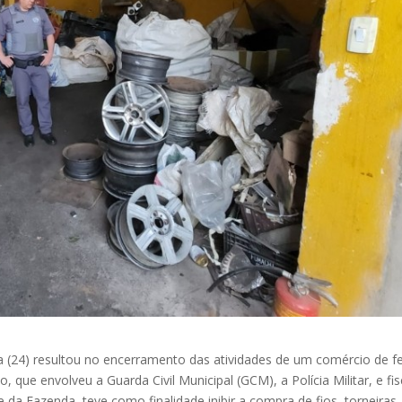
 (24) resultou no encerramento das atividades de um comércio de f
 que envolveu a Guarda Civil Municipal (GCM), a Polícia Militar, e fis
 da Fazenda, teve como finalidade inibir a compra de fios, torneiras,