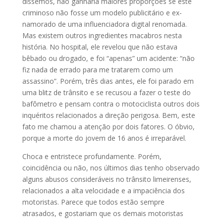
dissemos, não ganharia maiores proporções se este
criminoso não fosse um modelo publicitário e ex-
namorado de uma influenciadora digital renomada.
Mas existem outros ingredientes macabros nesta
história. No hospital, ele revelou que não estava
bêbado ou drogado, e foi “apenas” um acidente: “não
fiz nada de errado para me tratarem como um
assassino”. Porém, três dias antes, ele foi parado em
uma blitz de trânsito e se recusou a fazer o teste do
bafômetro e pensam contra o motociclista outros dois
inquéritos relacionados a direção perigosa. Bem, este
fato me chamou a atenção por dois fatores. O óbvio,
porque a morte do jovem de 16 anos é irreparável.
Choca e entristece profundamente. Porém,
coincidência ou não, nos últimos dias tenho observado
alguns abusos consideráveis no trânsito limeirenses,
relacionados a alta velocidade e a impaciência dos
motoristas. Parece que todos estão sempre
atrasados, e gostariam que os demais motoristas