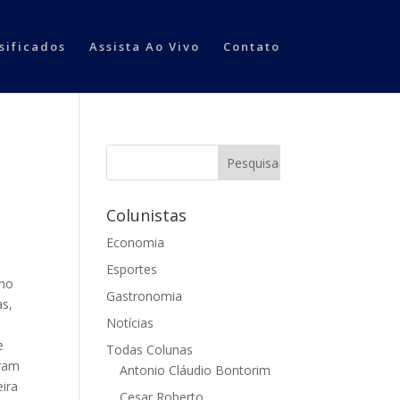
sificados
Assista Ao Vivo
Contato
Colunistas
Economia
Esportes
 no
Gastronomia
as,
Notícias
e
Todas Colunas
aram
Antonio Cláudio Bontorim
eira
Cesar Roberto