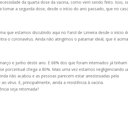
cessidade da quarta dose da vacina, como vem sendo feito. Isso, 
a tomar a segunda dose, desde o início do ano passado, que no cas
a que estamos discutindo aqui no Farol de Limeira desde o início d
ntra o coronavírus. Ainda não atingimos o patamar ideal, que é acim
arço e junho deste ano. E 68% dos que foram internados já tinham
se porcentual chega a 80%. Mais uma vez estamos negligenciando 
ainda não acabou e as pessoas parecem estar anestesiadas pela
ao vírus. E, principalmente, ainda a resistência à vacina.
iência seja retomada?