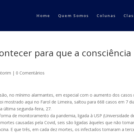
Home
Quem Somos
Colunas
Clas
ontecer para que a consciência
ntorim
|
0 Comentários
as são, no mínimo alarmantes, em especial com o aumento dos casos
oi mostrado aqui no Farol de Limeira, saltou para 668 casos em 7 di
a última segunda-feira, 27.
forma de monitoramento da pandemia, ligada à USP (Universidade d
s mortes causadas pela Covid, seis são ligadas àqueles que não tom
vacina. E que três, em cada dez mortes, os infectados tomaram a terc