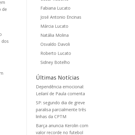
sem
Fabiana Lucato
o de
José Antonio Encinas
Márcia Lucato
o
Natália Molina
a dos
Osvaldo Davoli
Roberto Lucato
Sidney Botelho
um
Últimas Notícias
Dependência emocional:
Leilaní de Paula comenta
SP: segundo dia de greve
paralisa parcialmente três
linhas da CPTM
Barça anuncia Kerolin com
valor recorde no futebol