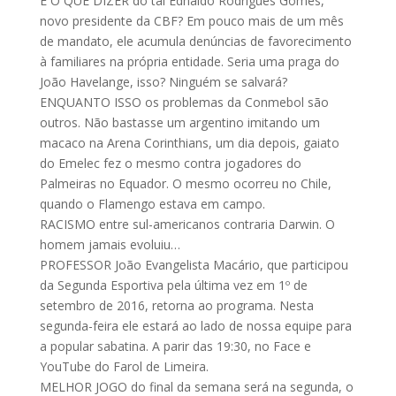
E O QUE DIZER do tal Ednaldo Rodrigues Gomes,
novo presidente da CBF? Em pouco mais de um mês
de mandato, ele acumula denúncias de favorecimento
à familiares na própria entidade. Seria uma praga do
João Havelange, isso? Ninguém se salvará?
ENQUANTO ISSO os problemas da Conmebol são
outros. Não bastasse um argentino imitando um
macaco na Arena Corinthians, um dia depois, gaiato
do Emelec fez o mesmo contra jogadores do
Palmeiras no Equador. O mesmo ocorreu no Chile,
quando o Flamengo estava em campo.
RACISMO entre sul-americanos contraria Darwin. O
homem jamais evoluiu…
PROFESSOR João Evangelista Macário, que participou
da Segunda Esportiva pela última vez em 1º de
setembro de 2016, retorna ao programa. Nesta
segunda-feira ele estará ao lado de nossa equipe para
a popular sabatina. A parir das 19:30, no Face e
YouTube do Farol de Limeira.
MELHOR JOGO do final da semana será na segunda, o