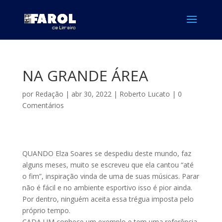
NA GRANDE ÁREA
por
Redação
|
abr 30, 2022
|
Roberto Lucato
|
0
Comentários
QUANDO Elza Soares se despediu deste mundo, faz
alguns meses, muito se escreveu que ela cantou “até
o fim”, inspiração vinda de uma de suas músicas. Parar
não é fácil e no ambiente esportivo isso é pior ainda.
Por dentro, ninguém aceita essa trégua imposta pelo
próprio tempo.
CADA UM conhece um exemplo e tem uma referência