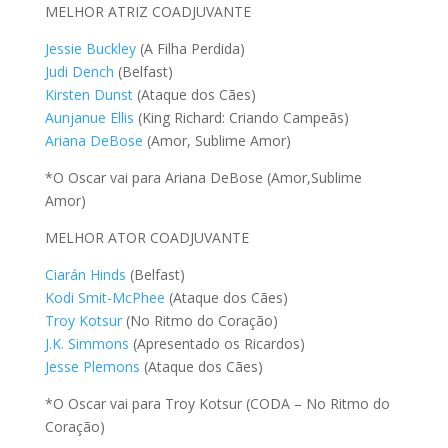
MELHOR ATRIZ COADJUVANTE
Jessie Buckley
(A Filha Perdida)
Judi Dench
(Belfast)
Kirsten Dunst
(Ataque dos Cães)
Aunjanue Ellis
(King Richard: Criando Campeãs)
Ariana DeBose
(Amor, Sublime Amor)
*O Oscar vai para Ariana DeBose (Amor,Sublime
Amor)
MELHOR ATOR COADJUVANTE
Ciarán Hinds
(Belfast)
Kodi Smit-McPhee
(Ataque dos Cães)
Troy Kotsur
(No Ritmo do Coração)
J.K. Simmons
(Apresentado os Ricardos)
Jesse Plemons
(Ataque dos Cães)
*O Oscar vai para Troy Kotsur (CODA – No Ritmo do
Coração)