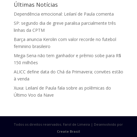
Últimas Notícias
Dependência emocional: Leilaní de Paula comenta
SP: segundo dia de greve paralisa parcialmente três
linhas da CPTM
Barça anuncia Kerolin com valor recorde no futebol
feminino brasileiro
Mega-Sena não tem ganhador e prêmio sobe para R$
150 milhões
ALICC define data do Chá da Primavera; convites estão
à venda
Xuxa: Leilaní de Paula fala sobre as polêmicas do
Último Voo da Nave
Todos os direitos reservados. Farol de Limeira | Desenvolvido por
Create Brasil