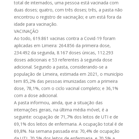
total de internados, uma pessoa está vacinada com
duas doses; quatro, com três doses; três, a pasta não
encontrou o registro de vacinação; e um está fora da
idade para vacinação.
VACINAÇÃO
Ao todo, 619.861 vacinas contra a Covid-19 foram
aplicadas em Limeira: 264.856 da primeira dose,
234.492 da segunda, 8.167 doses únicas, 112.293
doses adicionais e 53 referentes à segunda dose
adicional. Segundo a pasta, considerando-se a
população de Limeira, estimada em 2021, o município
tem 85,2% das pessoas imunizadas com a primeira
dose, 78,1%, com o ciclo vacinal completo; e 36,1%
com a dose adicional.
A pasta informou, ainda, que a situação das
internações gerais, na última média móvel, é a
seguinte: ocupação de 71,7% dos leitos de UTI e de
69,1% dos leitos de enfermaria. A ocupação total é de
69,8%. Na semana passada era: 70,4% de ocupação
da UTI, 70,5% dos leitos de enfermaria, e 70,5% a