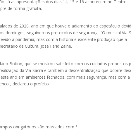
oão. Já as apresentações dos dias 14, 15 e 16 acontecem no Teatro
mpre de forma gratuita.
alados de 2020, ano em que houve o adiamento do espetáculo devi
s domingos, seguindo os protocolos de segurança. “O musical Via-
devido à pandemia, mas com a história e excelente produção que a
cretário de Cultura, José Farid Zaine.
rio Botion, que se mostrou satisfeito com os cuidados propostos p
 realização da Via-Sacra e também a descentralização que ocorre des
neste ano em ambientes fechados, com mais segurança, mas com a
enco”, declarou o prefeito.
ampos obrigatórios são marcados com
*