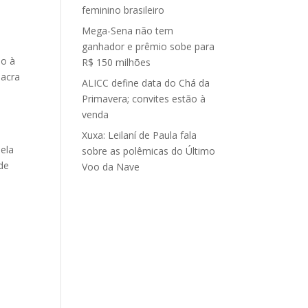
feminino brasileiro
Mega-Sena não tem
ganhador e prêmio sobe para
do à
R$ 150 milhões
Sacra
ALICC define data do Chá da
Primavera; convites estão à
venda
Xuxa: Leilaní de Paula fala
ela
sobre as polêmicas do Último
de
Voo da Nave