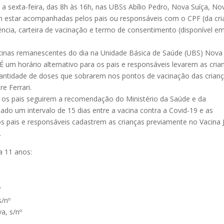
a sexta-feira, das 8h às 16h, nas UBSs Abílio Pedro, Nova Suíça, No
m estar acompanhadas pelos pais ou responsáveis com o CPF (da cri
ência, carteira de vacinação e termo de consentimento (disponível e
vacinas remanescentes do dia na Unidade Básica de Saúde (UBS) Nova
É um horário alternativo para os pais e responsáveis levarem as cria
uantidade de doses que sobrarem nos pontos de vacinação das crianç
re Ferrari.
e os pais seguirem a recomendação do Ministério da Saúde e da
tado um intervalo de 15 dias entre a vacina contra a Covid-19 e as
os pais e responsáveis cadastrem as crianças previamente no Vacina 
.
a 11 anos:
º
s/nº
a, s/nº