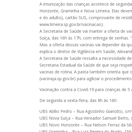
A imunização das crianças acontece de segunda 
Horizonte, Graminha e Nova Limeira. Elas deve
e do adulto), cartão SUS, comprovante de resid
www.limeira.sp.gov.br/vacinacao).
A Secretaria de Saúde vai manter a oferta de 
Suíça, das 16h às 17h, com entrega de senhas. “
Mas a oferta dessas vacinas vai depender da q
explica o diretor de Vigilância em Saúde, Alexand
A Secretaria de Saúde ressalta a necessidade d
Secretaria Estadual da Saúde de que seja respei
vacinas de rotina. A pasta também orienta que 
(vacinaja.sp.gov.br) para agilizar o procedimento
Vacinação contra a Covid-19 para crianças de 5 
De segunda a sexta-feira, das 8h às 16h:
UBS Abílio Pedro – Rua Agostinho Gianotto, s/n
UBS Nova Suíça – Rua Vereador Samuel Berto, 
UBS Novo Horizonte – Rua Nelson Ferraz da Silv
UBS Graminha – Rua Luiz Pereira do Prado, 156