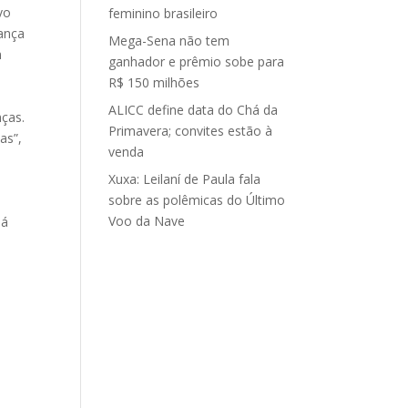
vo
feminino brasileiro
ança
Mega-Sena não tem
m
ganhador e prêmio sobe para
R$ 150 milhões
ALICC define data do Chá da
nças.
Primavera; convites estão à
as”,
venda
Xuxa: Leilaní de Paula fala
sobre as polêmicas do Último
Voo da Nave
Já