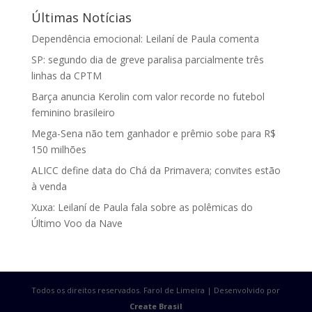
Últimas Notícias
Dependência emocional: Leilaní de Paula comenta
SP: segundo dia de greve paralisa parcialmente três
linhas da CPTM
Barça anuncia Kerolin com valor recorde no futebol
feminino brasileiro
Mega-Sena não tem ganhador e prêmio sobe para R$
150 milhões
ALICC define data do Chá da Primavera; convites estão
à venda
Xuxa: Leilaní de Paula fala sobre as polêmicas do
Último Voo da Nave
Todos os direitos reservados. Farol de Limeira | Desenvolvido por
Create Brasil