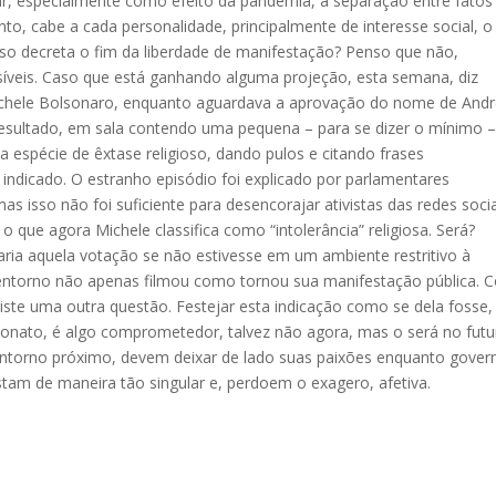
ar, especialmente como efeito da pandemia, a separação entre fatos
anto, cabe a cada personalidade, principalmente de interesse social, o
sso decreta o fim da liberdade de manifestação? Penso que não,
síveis. Caso que está ganhando alguma projeção, esta semana, diz
ichele Bolsonaro, enquanto aguardava a aprovação do nome de And
esultado, em sala contendo uma pequena – para se dizer o mínimo 
 espécie de êxtase religioso, dando pulos e citando frases
indicado. O estranho episódio foi explicado por parlamentares
s isso não foi suficiente para desencorajar ativistas das redes socia
ue agora Michele classifica como “intolerância” religiosa. Será?
a aquela votação se não estivesse em um ambiente restritivo à
entorno não apenas filmou como tornou sua manifestação pública.
iste uma outra questão. Festejar esta indicação como se dela fosse,
nato, é algo comprometedor, talvez não agora, mas o será no futu
 entorno próximo, devem deixar de lado suas paixões enquanto gove
tam de maneira tão singular e, perdoem o exagero, afetiva.