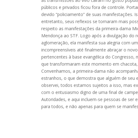
as transmissões ao vivo caíram no gosto popul
públicos e privados ficou fora de controle. Port
devido “policiamento” de suas manifestações. I
entretanto, seus reflexos se tornaram mais pos
respeito as manifestações da primeira-dama M
Mendonça ao STF. Logo após a divulgação do r
aglomeração, ela manifesta sua alegria com uma
incompreensíveis até finalmente abraçar o novo 
pertencentes à base evangélica do Congresso, ma
que transformaram este momento em chacota, o q
Convenhamos, a primeira-dama não acompanhari
estranhos, o que demostra que alguém de seu 
observei, todos estamos sujeitos a isso, mas ex
com o entusiasmo digno de uma final de campeo
Autoridades, e aqui incluem-se pessoas de ser
para todos, e não apenas para quem se manifes