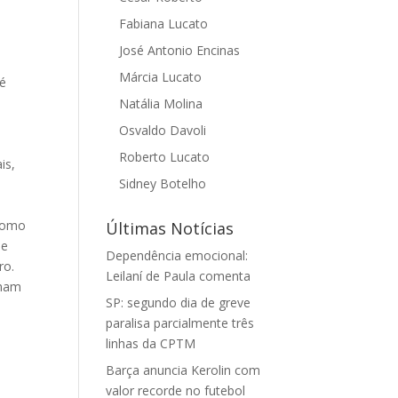
Fabiana Lucato
José Antonio Encinas
Márcia Lucato
ré
–
Natália Molina
Osvaldo Davoli
Roberto Lucato
is,
Sidney Botelho
 Como
Últimas Notícias
 e
Dependência emocional:
ro.
Leilaní de Paula comenta
rnam
SP: segundo dia de greve
paralisa parcialmente três
linhas da CPTM
Barça anuncia Kerolin com
valor recorde no futebol