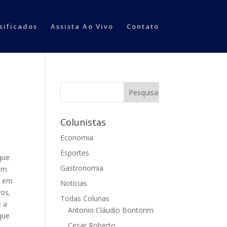
sificados
Assista Ao Vivo
Contato
Colunistas
Economia
Esportes
que
Gastronomia
bom
e em
Notícias
vos,
Todas Colunas
e a
Antonio Cláudio Bontorim
que
Cesar Roberto