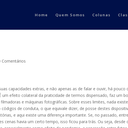
Home
Quem Somos
Colunas
Clas
0 Comentários
uas capacidades extras, e não apenas as de falar e ouvir, há pouco 
É um efeito colateral da praticidade de termos dispensado, faz um 
filmadoras e máquinas fotográficas. Sobre esses limites, nada exist
códigos de conduta, o que equivale dizer, de posse destes dispositi
órias, e aqui existe uma diferença importante. Se, no passado, entr
es cenas havia um certo tempo, isso ficou para trás. Ou seja, desde 