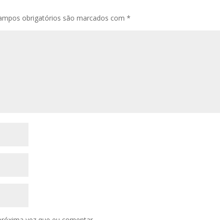
ampos obrigatórios são marcados com
*
próxima vez que eu comentar.