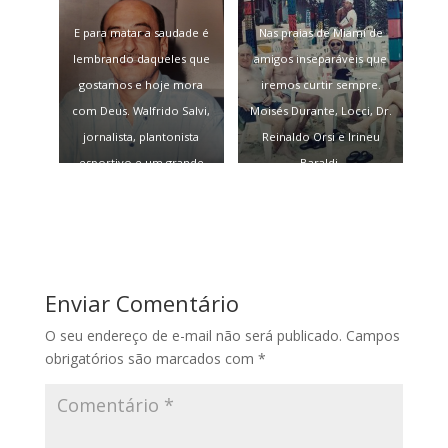
E para matar a saudade é
Nas praias de Miami de
lembrando daqueles que
amigos inseparáveis que
gostamos e hoje mora
iremos curtir sempre.
com Deus. Walfrido Salvi,
Moisés Durante, Locci, Dr.
jornalista, plantonista
Reinaldo Orsi e Irineu
esportivo e um grande
Baraldi.
amigo. É muito bom
lembrar de você.
Enviar Comentário
O seu endereço de e-mail não será publicado.
Campos
obrigatórios são marcados com
*