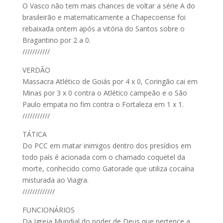
O Vasco não tem mais chances de voltar a série A do
brasileirão e matematicamente a Chapecoense foi
rebaixada ontem após a vitória do Santos sobre o
Bragantino por 2 a 0.
///////////
VERDÃO
Massacra Atlético de Goiás por 4 x 0, Coringão cai em
Minas por 3 x 0 contra o Atlético campeão e o São
Paulo empata no fim contra o Fortaleza em 1 x 1.
///////////
TÁTICA
Do PCC em matar inimigos dentro dos presídios em
todo país é acionada com o chamado coquetel da
morte, conhecido como Gatorade que utiliza cocaína
misturada ao Viagra.
/////////////
FUNCIONÁRIOS
Da Igreja Mundial do poder de Deus que pertence a