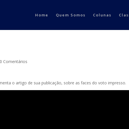
Home
Quem Somos
Colunas
Clas
0 Comentários
omenta o artigo de sua publicação, sobre as faces do voto impresso.