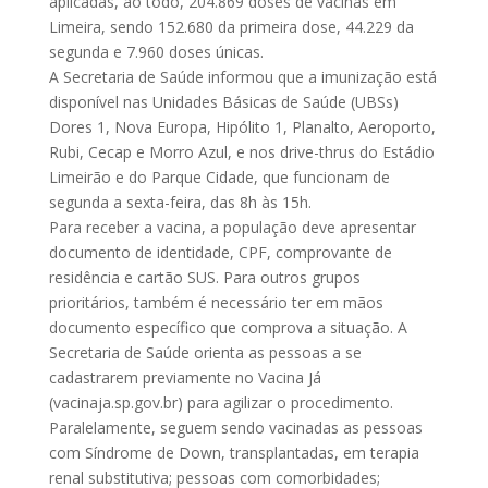
aplicadas, ao todo, 204.869 doses de vacinas em
Limeira, sendo 152.680 da primeira dose, 44.229 da
segunda e 7.960 doses únicas.
A Secretaria de Saúde informou que a imunização está
disponível nas Unidades Básicas de Saúde (UBSs)
Dores 1, Nova Europa, Hipólito 1, Planalto, Aeroporto,
Rubi, Cecap e Morro Azul, e nos drive-thrus do Estádio
Limeirão e do Parque Cidade, que funcionam de
segunda a sexta-feira, das 8h às 15h.
Para receber a vacina, a população deve apresentar
documento de identidade, CPF, comprovante de
residência e cartão SUS. Para outros grupos
prioritários, também é necessário ter em mãos
documento específico que comprova a situação. A
Secretaria de Saúde orienta as pessoas a se
cadastrarem previamente no Vacina Já
(vacinaja.sp.gov.br) para agilizar o procedimento.
Paralelamente, seguem sendo vacinadas as pessoas
com Síndrome de Down, transplantadas, em terapia
renal substitutiva; pessoas com comorbidades;